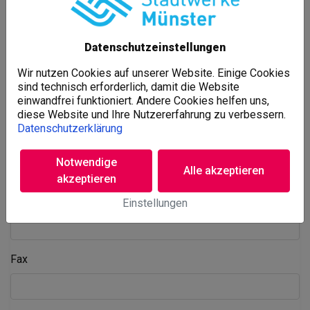
Postleitzahl
*
Datenschutzeinstellungen
Wir nutzen Cookies auf unserer Website. Einige Cookies
Ort
*
sind technisch erforderlich, damit die Website
einwandfrei funktioniert. Andere Cookies helfen uns,
diese Website und Ihre Nutzererfahrung zu verbessern.
Datenschutzerklärung
Land
*
Notwendige
Alle akzeptieren
akzeptieren
Telefon der Organisation
*
Einstellungen
Fax